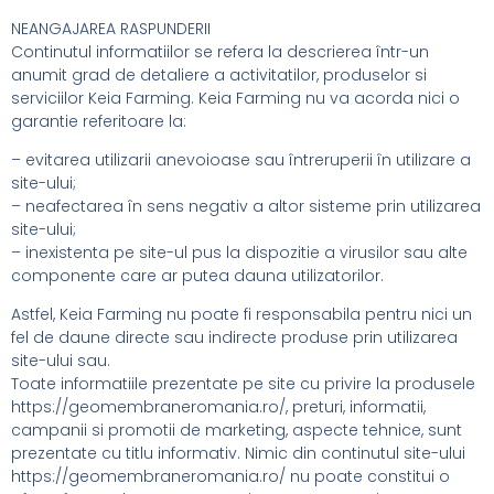
NEANGAJAREA RASPUNDERII
Continutul informatiilor se refera la descrierea într-un
anumit grad de detaliere a activitatilor, produselor si
serviciilor Keia Farming. Keia Farming nu va acorda nici o
garantie referitoare la:
– evitarea utilizarii anevoioase sau întreruperii în utilizare a
site-ului;
– neafectarea în sens negativ a altor sisteme prin utilizarea
site-ului;
– inexistenta pe site-ul pus la dispozitie a virusilor sau alte
componente care ar putea dauna utilizatorilor.
Astfel, Keia Farming nu poate fi responsabila pentru nici un
fel de daune directe sau indirecte produse prin utilizarea
site-ului sau.
Toate informatiile prezentate pe site cu privire la produsele
https://geomembraneromania.ro/, preturi, informatii,
campanii si promotii de marketing, aspecte tehnice, sunt
prezentate cu titlu informativ. Nimic din continutul site-ului
https://geomembraneromania.ro/ nu poate constitui o