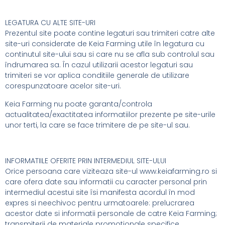
LEGATURA CU ALTE SITE-URI
Prezentul site poate contine legaturi sau trimiteri catre alte
site-uri considerate de Keia Farming utile în legatura cu
continutul site-ului sau si care nu se afla sub controlul sau
îndrumarea sa. În cazul utilizarii acestor legaturi sau
trimiteri se vor aplica conditiile generale de utilizare
corespunzatoare acelor site-uri.
Keia Farming nu poate garanta/controla
actualitatea/exactitatea informatiilor prezente pe site-urile
unor terti, la care se face trimitere de pe site-ul sau.
INFORMATIILE OFERITE PRIN INTERMEDIUL SITE-ULUI
Orice persoana care viziteaza site-ul www.keiafarming.ro si
care ofera date sau informatii cu caracter personal prin
intermediul acestui site îsi manifesta acordul în mod
expres si neechivoc pentru urmatoarele: prelucrarea
acestor date si informatii personale de catre Keia Farming;
transmiterii de materiale promotionale specifice