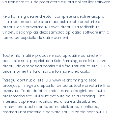
va transfera titlul de proprietate asupra aplicatiilor software
.
Keia Farming detine drepturi complete si depline asupra
titlului de proprietate si prin aceasta toate drepturile de
autor si cele brevetate. Nu aveti dreptul sa redistribuiti,
vindeti, decompilati, dezasamblati aplicatia software într-o
forma perceptibila de catre oameni.
Toate informatiile, produsele sau aplicatiile continute în
acest site sunt proprietatea Keia Farming, care îsi rezerva
dreptul de a modifica continutul si/sau structura site-ului în
orice moment si fara nici o informare prealabila.
Întregul continut al site-ului www.keiafarming.ro este
protejat prin legea drepturilor de autor, toate drepturile fiind
rezervate. Toate drepturile referitoare la pagini, continutul si
prezentarea site-ului sunt detinute de Keia Farming . Este
interzisa copierea, modificarea, afisarea, distribuirea,
transmiterea, publicarea, comercializarea, licentierea,
crearea unor materiale derivate sau utilizarea continutului