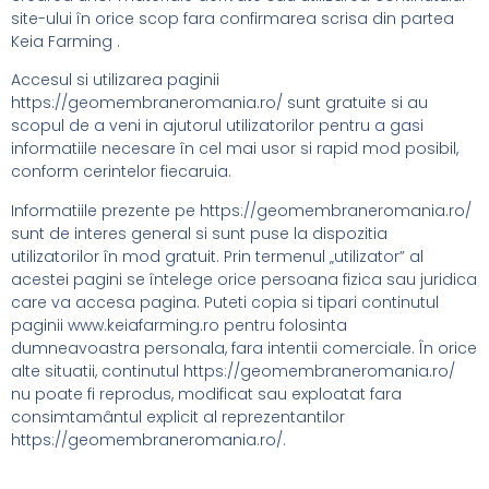
site-ului în orice scop fara confirmarea scrisa din partea
Keia Farming .
Accesul si utilizarea paginii
https://geomembraneromania.ro/ sunt gratuite si au
scopul de a veni in ajutorul utilizatorilor pentru a gasi
informatiile necesare în cel mai usor si rapid mod posibil,
conform cerintelor fiecaruia.
Informatiile prezente pe https://geomembraneromania.ro/
sunt de interes general si sunt puse la dispozitia
utilizatorilor în mod gratuit. Prin termenul „utilizator” al
acestei pagini se întelege orice persoana fizica sau juridica
care va accesa pagina. Puteti copia si tipari continutul
paginii www.keiafarming.ro pentru folosinta
dumneavoastra personala, fara intentii comerciale. În orice
alte situatii, continutul https://geomembraneromania.ro/
nu poate fi reprodus, modificat sau exploatat fara
consimtamântul explicit al reprezentantilor
https://geomembraneromania.ro/.