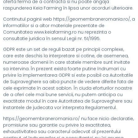
oferta ferma de a contracta si nu poate angaja
raspunderea Keia Farming în lipsa unor acorduri ulterioare.
Continutul paginii web https://geomembraneromania.ro/, a
informatiilor si a altor materiale prezentate de
Comunitatea www.keiafarming.ro nu reprezinta o
consultatie juridica în sensul Legii nr. 51/1995.
GDPR este un set de reguli bazat pe principii complexe,
care este deschis la interpretare si cotine, de asemenea,
numeroase domenii în care statele membre sunt invitate
sa intervina. În prezent exista foarte putine îndrumari cu
privire la implementarea GDPR si este posibil ca Autoritatile
de Supraveghere sa aiba puncte de vedere diferite fata de
cele exprimate în acest sablon. În ciuda eforturilor noastre
de a oferi cele mai bune servicii, nu putem anticipa cu
exactitate modul în care Autoritatea de Supraveghere sau
instantele de judecata vor interpreta Regulamentul.
https://geomembraneromania.ro/ nu face nicio declaratie,
promisiune sau garantie cu privire la exactitatea,
exhaustivitatea sau caracterul adecvat al prezentului
continut, al îndrumarilor si a consultantei, nu îsi asuma