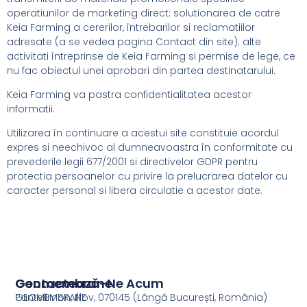
operatiunilor de marketing direct; solutionarea de catre
Keia Farming a cererilor, întrebarilor si reclamatiilor
adresate (a se vedea pagina Contact din site); alte
activitati întreprinse de Keia Farming si permise de lege, ce
nu fac obiectul unei aprobari din partea destinatarului.
Keia Farming va pastra confidentialitatea acestor
informatii.
Utilizarea în continuare a acestui site constituie acordul
expres si neechivoc al dumneavoastra în conformitate cu
prevederile legii 677/2001 si directivelor GDPR pentru
protectia persoanelor cu privire la prelucrarea datelor cu
caracter personal si libera circulatie a acestor date.
Geomembrane
Contactează-Ne Acum
GEOMEMBRANE
Pantelimon, Ilfov, 070145 (Lângă București, România)