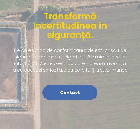
Transformă
incertitudinea în
siguranță.
Fie că e vorba de conformitatea dejecțiilor sau de
siguranța apei pentru irigații, nu lăsa nimic la voia
întâmplării. Alege o echipă care tratează investiția
ta cu aceeași seriozitate cu care tu îți tratezi munca.
Contact