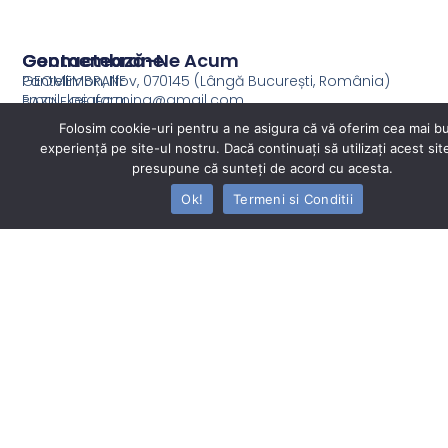
Geomembrane
Contactează-Ne Acum
GEOMEMBRANE
Pantelimon, Ilfov, 070145 (Lângă București, România)
Email: keiafarming@gmail.com
BAZINE DEJECTII
De
Telefon: 0724 053 747
Folosim cookie-uri pentru a ne asigura că vă oferim cea mai b
GEOMEMBRANE
la
experiență pe site-ul nostru. Dacă continuați să utilizați acest si
PENTRU IRIGATII
ferme,
presupune că sunteți de acord cu acesta.
GEOMEMBRANE
la
Ok!
Termeni si Conditii
PENTRU
irigații
PISCICULTURA
și
agrement.
GEOMEMBRANE
Impermeabilizăm
PENTRU
profesional
CONSTRUCTII
orice
GEOMEMBRANE
tip
BAZINE DE
de
INCENDIU
bazin,
GEOMEMBRANE
canal
GROPI DE
sau
GUNOI
lac,